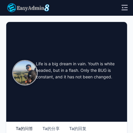
Life is a big dream in vain. Youth is white
headed, but in a flash. Only the BUG is
constant, and it has not been changed.
Ta的问答
Ta的分享
Ta的回复